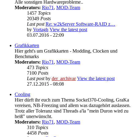
Alle sonstigen Hardwareprobleme..
Moderators:
Rio71
,
MOD-Team
1457
Topics
20349
Posts
Last post
Re: w2kServer Software-RAID z…
by
Vortagh
View the latest post
03.07.2016 - 22:09
Grafikkarten
Hier geht's um Grafikkarten - Modding, Clocken und
Benchmarks
Moderators:
Rio71
,
MOD-Team
473
Topics
7100
Posts
Last post
by
der_archivar
View the latest post
27.12.2015 - 08:08
Cooling
Hier dürft ihr euch zum Thema Sockel370-Cooling, GraKa
vereisen, NB-Freezing und allem was dazugehört auslassen.
Trotz aller Toleranz sind Threads a'la "mein Duron wird zu
heiß" unerwünscht.
Moderators:
Rio71
,
MOD-Team
310
Topics
4458
Posts