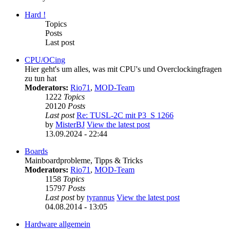
Hard !
Topics
Posts
Last post
CPU/OCing
Hier geht's um alles, was mit CPU's und Overclockingfragen
zu tun hat
Moderators:
Rio71
,
MOD-Team
1222
Topics
20120
Posts
Last post
Re: TUSL-2C mit P3_S 1266
by
MisterBJ
View the latest post
13.09.2024 - 22:44
Boards
Mainboardprobleme, Tipps & Tricks
Moderators:
Rio71
,
MOD-Team
1158
Topics
15797
Posts
Last post
by
tyrannus
View the latest post
04.08.2014 - 13:05
Hardware allgemein