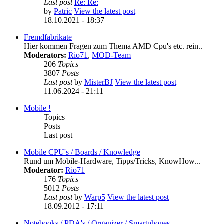
Last post
Re: Re:
by
Patric
View the latest post
18.10.2021 - 18:37
Fremdfabrikate
Hier kommen Fragen zum Thema AMD Cpu's etc. rein..
Moderators:
Rio71
,
MOD-Team
206
Topics
3807
Posts
Last post
by
MisterBJ
View the latest post
11.06.2024 - 21:11
Mobile !
Topics
Posts
Last post
Mobile CPU's / Boards / Knowledge
Rund um Mobile-Hardware, Tipps/Tricks, KnowHow...
Moderator:
Rio71
176
Topics
5012
Posts
Last post
by
Warp5
View the latest post
18.09.2012 - 17:11
Notebooks / PDA's / Organizer / Smartphones