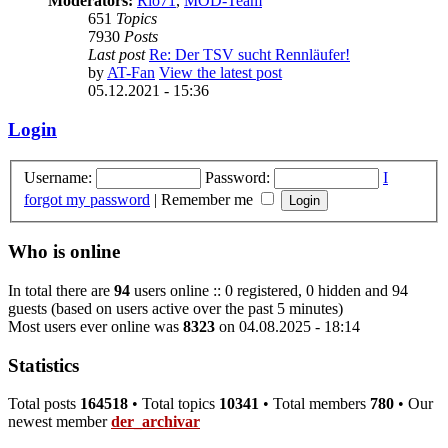
Moderators:
Rio71
,
MOD-Team
651
Topics
7930
Posts
Last post
Re: Der TSV sucht Rennläufer!
by
AT-Fan
View the latest post
05.12.2021 - 15:36
Login
Username:
Password:
I
forgot my password
|
Remember me
Who is online
In total there are
94
users online :: 0 registered, 0 hidden and 94
guests (based on users active over the past 5 minutes)
Most users ever online was
8323
on 04.08.2025 - 18:14
Statistics
Total posts
164518
• Total topics
10341
• Total members
780
• Our
newest member
der_archivar