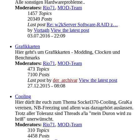
Alle sonstigen Hardwareprobleme..
Moderators:
Rio71
,
MOD-Team
1457
Topics
20349
Posts
Last post
Re: w2kServer Software-RAID z…
by
Vortagh
View the latest post
03.07.2016 - 22:09
Grafikkarten
Hier geht's um Grafikkarten - Modding, Clocken und
Benchmarks
Moderators:
Rio71
,
MOD-Team
473
Topics
7100
Posts
Last post
by
der_archivar
View the latest post
27.12.2015 - 08:08
Cooling
Hier dürft ihr euch zum Thema Sockel370-Cooling, GraKa
vereisen, NB-Freezing und allem was dazugehört auslassen.
Trotz aller Toleranz sind Threads a'la "mein Duron wird zu
heiß" unerwünscht.
Moderators:
Rio71
,
MOD-Team
310
Topics
4458
Posts