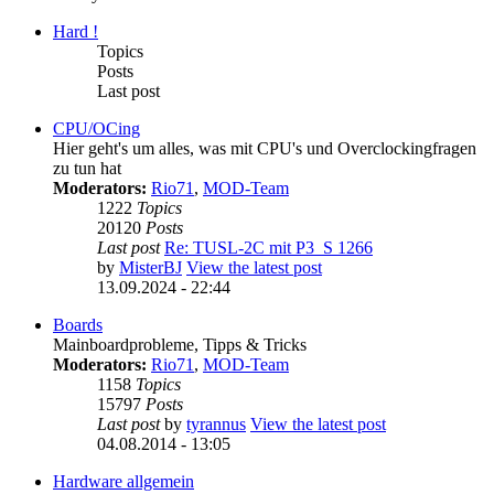
Hard !
Topics
Posts
Last post
CPU/OCing
Hier geht's um alles, was mit CPU's und Overclockingfragen
zu tun hat
Moderators:
Rio71
,
MOD-Team
1222
Topics
20120
Posts
Last post
Re: TUSL-2C mit P3_S 1266
by
MisterBJ
View the latest post
13.09.2024 - 22:44
Boards
Mainboardprobleme, Tipps & Tricks
Moderators:
Rio71
,
MOD-Team
1158
Topics
15797
Posts
Last post
by
tyrannus
View the latest post
04.08.2014 - 13:05
Hardware allgemein