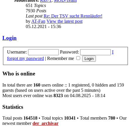
Moderators:
Rio71
,
MOD-Team
651
Topics
7930
Posts
Last post
Re: Der TSV sucht Rennläufer!
by
AT-Fan
View the latest post
05.12.2021 - 15:36
Login
Username:
Password:
I
forgot my password
|
Remember me
Who is online
In total there are
160
users online :: 1 registered, 0 hidden and 159
guests (based on users active over the past 5 minutes)
Most users ever online was
8323
on 04.08.2025 - 18:14
Statistics
Total posts
164518
• Total topics
10341
• Total members
780
• Our
newest member
der_archivar