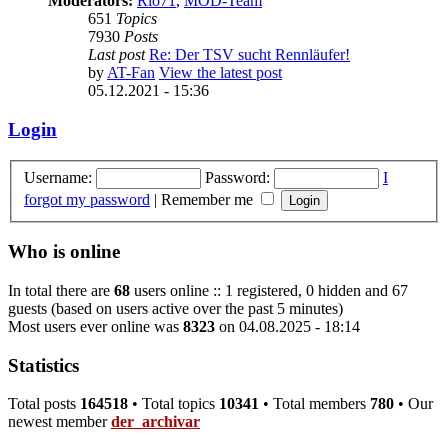
Moderators:
Rio71
,
MOD-Team
651
Topics
7930
Posts
Last post
Re: Der TSV sucht Rennläufer!
by
AT-Fan
View the latest post
05.12.2021 - 15:36
Login
Username:
Password:
I
forgot my password
|
Remember me
Who is online
In total there are
68
users online :: 1 registered, 0 hidden and 67
guests (based on users active over the past 5 minutes)
Most users ever online was
8323
on 04.08.2025 - 18:14
Statistics
Total posts
164518
• Total topics
10341
• Total members
780
• Our
newest member
der_archivar