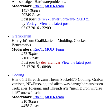
Alle sonstigen Hardwareprobleme..
Moderators:
Rio71
,
MOD-Team
1457
Topics
20349
Posts
Last post
Re: w2kServer Software-RAID z…
by
Vortagh
View the latest post
03.07.2016 - 22:09
Grafikkarten
Hier geht's um Grafikkarten - Modding, Clocken und
Benchmarks
Moderators:
Rio71
,
MOD-Team
473
Topics
7100
Posts
Last post
by
der_archivar
View the latest post
27.12.2015 - 08:08
Cooling
Hier dürft ihr euch zum Thema Sockel370-Cooling, GraKa
vereisen, NB-Freezing und allem was dazugehört auslassen.
Trotz aller Toleranz sind Threads a'la "mein Duron wird zu
heiß" unerwünscht.
Moderators:
Rio71
,
MOD-Team
310
Topics
4458
Posts