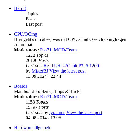
Hard !
Topics
Posts
Last post
CPU/OCing
Hier geht's um alles, was mit CPU's und Overclockingfragen
zu tun hat
Moderators:
Rio71
,
MOD-Team
1222
Topics
20120
Posts
Last post
Re: TUSL-2C mit P3_S 1266
by
MisterBJ
View the latest post
13.09.2024 - 22:44
Boards
Mainboardprobleme, Tipps & Tricks
Moderators:
Rio71
,
MOD-Team
1158
Topics
15797
Posts
Last post
by
tyrannus
View the latest post
04.08.2014 - 13:05
Hardware allgemein