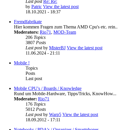
Last post
Re: Re:
by
Patric
View the latest post
18.10.2021 - 18:37
Fremdfabrikate
Hier kommen Fragen zum Thema AMD Cpu's etc. rein..
Moderators:
Rio71
,
MOD-Team
206
Topics
3807
Posts
Last post
by
MisterBJ
View the latest post
11.06.2024 - 21:11
Mobile !
Topics
Posts
Last post
Mobile CPU's / Boards / Knowledge
Rund um Mobile-Hardware, Tipps/Tricks, KnowHow...
Moderator:
Rio71
176
Topics
5012
Posts
Last post
by
Warp5
View the latest post
18.09.2012 - 17:11
Notebooks / PDA's / Organizer / Smartphones