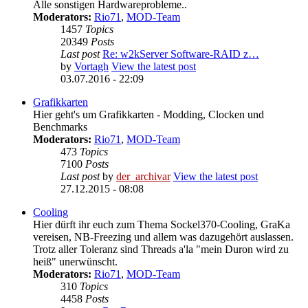
Alle sonstigen Hardwareprobleme..
Moderators:
Rio71
,
MOD-Team
1457
Topics
20349
Posts
Last post
Re: w2kServer Software-RAID z…
by
Vortagh
View the latest post
03.07.2016 - 22:09
Grafikkarten
Hier geht's um Grafikkarten - Modding, Clocken und
Benchmarks
Moderators:
Rio71
,
MOD-Team
473
Topics
7100
Posts
Last post
by
der_archivar
View the latest post
27.12.2015 - 08:08
Cooling
Hier dürft ihr euch zum Thema Sockel370-Cooling, GraKa
vereisen, NB-Freezing und allem was dazugehört auslassen.
Trotz aller Toleranz sind Threads a'la "mein Duron wird zu
heiß" unerwünscht.
Moderators:
Rio71
,
MOD-Team
310
Topics
4458
Posts