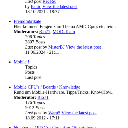
Last post
Re: Re:
by
Patric
View the latest post
18.10.2021 - 18:37
Fremdfabrikate
Hier kommen Fragen zum Thema AMD Cpu's etc. rein..
Moderators:
Rio71
,
MOD-Team
206
Topics
3807
Posts
Last post
by
MisterBJ
View the latest post
11.06.2024 - 21:11
Mobile !
Topics
Posts
Last post
Mobile CPU's / Boards / Knowledge
Rund um Mobile-Hardware, Tipps/Tricks, KnowHow...
Moderator:
Rio71
176
Topics
5012
Posts
Last post
by
Warp5
View the latest post
18.09.2012 - 17:11
Notebooks / PDA's / Organizer / Smartphones