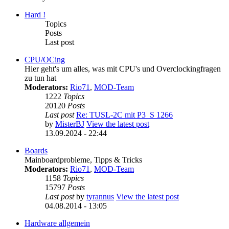
Hard !
Topics
Posts
Last post
CPU/OCing
Hier geht's um alles, was mit CPU's und Overclockingfragen
zu tun hat
Moderators:
Rio71
,
MOD-Team
1222
Topics
20120
Posts
Last post
Re: TUSL-2C mit P3_S 1266
by
MisterBJ
View the latest post
13.09.2024 - 22:44
Boards
Mainboardprobleme, Tipps & Tricks
Moderators:
Rio71
,
MOD-Team
1158
Topics
15797
Posts
Last post
by
tyrannus
View the latest post
04.08.2014 - 13:05
Hardware allgemein