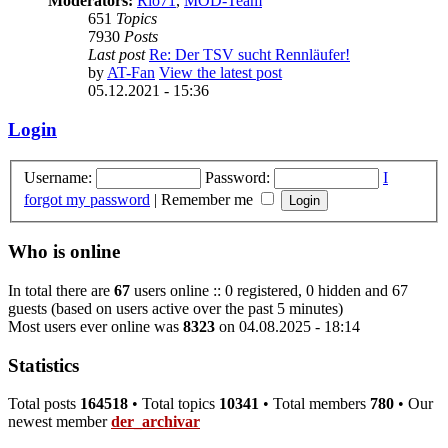
Moderators:
Rio71
,
MOD-Team
651
Topics
7930
Posts
Last post
Re: Der TSV sucht Rennläufer!
by
AT-Fan
View the latest post
05.12.2021 - 15:36
Login
Username:
Password:
I
forgot my password
|
Remember me
Who is online
In total there are
67
users online :: 0 registered, 0 hidden and 67
guests (based on users active over the past 5 minutes)
Most users ever online was
8323
on 04.08.2025 - 18:14
Statistics
Total posts
164518
• Total topics
10341
• Total members
780
• Our
newest member
der_archivar