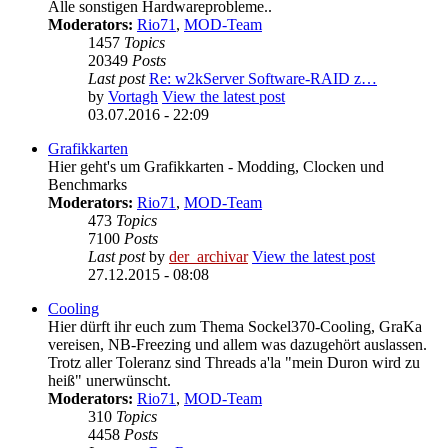
Alle sonstigen Hardwareprobleme..
Moderators:
Rio71
,
MOD-Team
1457
Topics
20349
Posts
Last post
Re: w2kServer Software-RAID z…
by
Vortagh
View the latest post
03.07.2016 - 22:09
Grafikkarten
Hier geht's um Grafikkarten - Modding, Clocken und
Benchmarks
Moderators:
Rio71
,
MOD-Team
473
Topics
7100
Posts
Last post
by
der_archivar
View the latest post
27.12.2015 - 08:08
Cooling
Hier dürft ihr euch zum Thema Sockel370-Cooling, GraKa
vereisen, NB-Freezing und allem was dazugehört auslassen.
Trotz aller Toleranz sind Threads a'la "mein Duron wird zu
heiß" unerwünscht.
Moderators:
Rio71
,
MOD-Team
310
Topics
4458
Posts