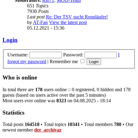
Moderators:
Rio71
,
MOD-Team
651
Topics
7930
Posts
Last post
Re: Der TSV sucht Rennläufer!
by
AT-Fan
View the latest post
05.12.2021 - 15:36
Login
Username:
Password:
I
forgot my password
|
Remember me
Who is online
In total there are
178
users online :: 0 registered, 0 hidden and 178
guests (based on users active over the past 5 minutes)
Most users ever online was
8323
on 04.08.2025 - 18:14
Statistics
Total posts
164518
• Total topics
10341
• Total members
780
• Our
newest member
der_archivar