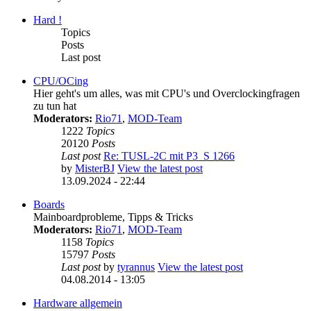
Hard !
Topics
Posts
Last post
CPU/OCing
Hier geht's um alles, was mit CPU's und Overclockingfragen
zu tun hat
Moderators:
Rio71
,
MOD-Team
1222
Topics
20120
Posts
Last post
Re: TUSL-2C mit P3_S 1266
by
MisterBJ
View the latest post
13.09.2024 - 22:44
Boards
Mainboardprobleme, Tipps & Tricks
Moderators:
Rio71
,
MOD-Team
1158
Topics
15797
Posts
Last post
by
tyrannus
View the latest post
04.08.2014 - 13:05
Hardware allgemein