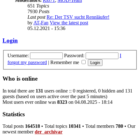
Moderators:
Rio71
,
MOD-Team
651
Topics
7930
Posts
Last post
Re: Der TSV sucht Rennläufer!
by
AT-Fan
View the latest post
05.12.2021 - 15:36
Login
Username:
Password:
I
forgot my password
|
Remember me
Who is online
In total there are
131
users online :: 0 registered, 0 hidden and 131
guests (based on users active over the past 5 minutes)
Most users ever online was
8323
on 04.08.2025 - 18:14
Statistics
Total posts
164518
• Total topics
10341
• Total members
780
• Our
newest member
der_archivar