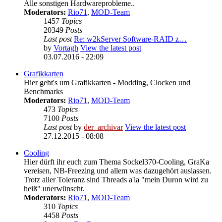
Alle sonstigen Hardwareprobleme..
Moderators:
Rio71
,
MOD-Team
1457
Topics
20349
Posts
Last post
Re: w2kServer Software-RAID z…
by
Vortagh
View the latest post
03.07.2016 - 22:09
Grafikkarten
Hier geht's um Grafikkarten - Modding, Clocken und
Benchmarks
Moderators:
Rio71
,
MOD-Team
473
Topics
7100
Posts
Last post
by
der_archivar
View the latest post
27.12.2015 - 08:08
Cooling
Hier dürft ihr euch zum Thema Sockel370-Cooling, GraKa
vereisen, NB-Freezing und allem was dazugehört auslassen.
Trotz aller Toleranz sind Threads a'la "mein Duron wird zu
heiß" unerwünscht.
Moderators:
Rio71
,
MOD-Team
310
Topics
4458
Posts