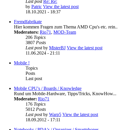
Last post
Re: Re:
by
Patric
View the latest post
18.10.2021 - 18:37
Fremdfabrikate
Hier kommen Fragen zum Thema AMD Cpu's etc. rein..
Moderators:
Rio71
,
MOD-Team
206
Topics
3807
Posts
Last post
by
MisterBJ
View the latest post
11.06.2024 - 21:11
Mobile !
Topics
Posts
Last post
Mobile CPU's / Boards / Knowledge
Rund um Mobile-Hardware, Tipps/Tricks, KnowHow...
Moderator:
Rio71
176
Topics
5012
Posts
Last post
by
Warp5
View the latest post
18.09.2012 - 17:11
Notebooks / PDA's / Organizer / Smartphones