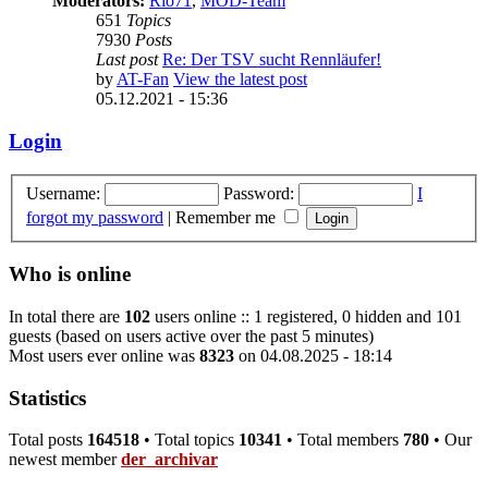
Moderators:
Rio71
,
MOD-Team
651
Topics
7930
Posts
Last post
Re: Der TSV sucht Rennläufer!
by
AT-Fan
View the latest post
05.12.2021 - 15:36
Login
Username:
Password:
I
forgot my password
|
Remember me
Who is online
In total there are
102
users online :: 1 registered, 0 hidden and 101
guests (based on users active over the past 5 minutes)
Most users ever online was
8323
on 04.08.2025 - 18:14
Statistics
Total posts
164518
• Total topics
10341
• Total members
780
• Our
newest member
der_archivar