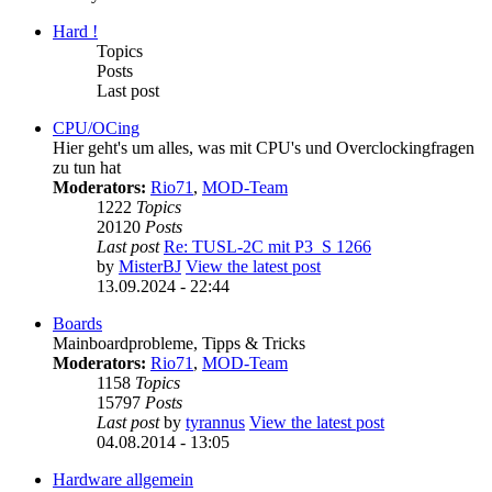
Hard !
Topics
Posts
Last post
CPU/OCing
Hier geht's um alles, was mit CPU's und Overclockingfragen
zu tun hat
Moderators:
Rio71
,
MOD-Team
1222
Topics
20120
Posts
Last post
Re: TUSL-2C mit P3_S 1266
by
MisterBJ
View the latest post
13.09.2024 - 22:44
Boards
Mainboardprobleme, Tipps & Tricks
Moderators:
Rio71
,
MOD-Team
1158
Topics
15797
Posts
Last post
by
tyrannus
View the latest post
04.08.2014 - 13:05
Hardware allgemein