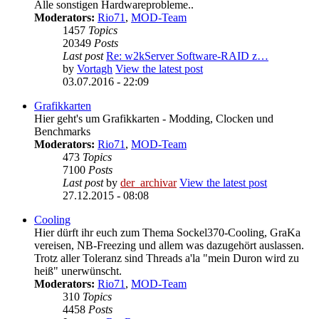
Alle sonstigen Hardwareprobleme..
Moderators:
Rio71
,
MOD-Team
1457
Topics
20349
Posts
Last post
Re: w2kServer Software-RAID z…
by
Vortagh
View the latest post
03.07.2016 - 22:09
Grafikkarten
Hier geht's um Grafikkarten - Modding, Clocken und
Benchmarks
Moderators:
Rio71
,
MOD-Team
473
Topics
7100
Posts
Last post
by
der_archivar
View the latest post
27.12.2015 - 08:08
Cooling
Hier dürft ihr euch zum Thema Sockel370-Cooling, GraKa
vereisen, NB-Freezing und allem was dazugehört auslassen.
Trotz aller Toleranz sind Threads a'la "mein Duron wird zu
heiß" unerwünscht.
Moderators:
Rio71
,
MOD-Team
310
Topics
4458
Posts