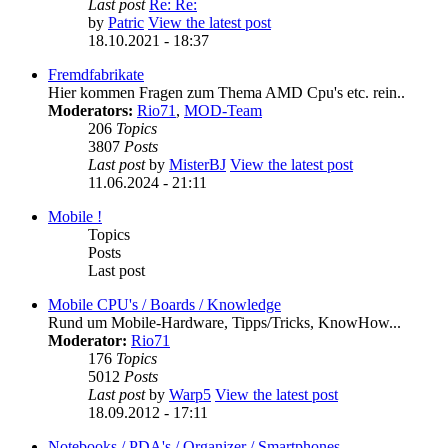
Last post
Re: Re:
by
Patric
View the latest post
18.10.2021 - 18:37
Fremdfabrikate
Hier kommen Fragen zum Thema AMD Cpu's etc. rein..
Moderators:
Rio71
,
MOD-Team
206
Topics
3807
Posts
Last post
by
MisterBJ
View the latest post
11.06.2024 - 21:11
Mobile !
Topics
Posts
Last post
Mobile CPU's / Boards / Knowledge
Rund um Mobile-Hardware, Tipps/Tricks, KnowHow...
Moderator:
Rio71
176
Topics
5012
Posts
Last post
by
Warp5
View the latest post
18.09.2012 - 17:11
Notebooks / PDA's / Organizer / Smartphones