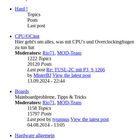
Hard !
Topics
Posts
Last post
CPU/OCing
Hier geht's um alles, was mit CPU's und Overclockingfragen
zu tun hat
Moderators:
Rio71
,
MOD-Team
1222
Topics
20120
Posts
Last post
Re: TUSL-2C mit P3_S 1266
by
MisterBJ
View the latest post
13.09.2024 - 22:44
Boards
Mainboardprobleme, Tipps & Tricks
Moderators:
Rio71
,
MOD-Team
1158
Topics
15797
Posts
Last post
by
tyrannus
View the latest post
04.08.2014 - 13:05
Hardware allgemein