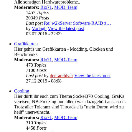
Alle sonstigen Hardwareprobleme..
Moderators:
Rio71
,
MOD-Team
1457
Topics
20349
Posts
Last post
Re: w2kServer Software-RAID z…
by
Vortagh
View the latest post
03.07.2016 - 22:09
Grafikkarten
Hier geht's um Grafikkarten - Modding, Clocken und
Benchmarks
Moderators:
Rio71
,
MOD-Team
473
Topics
7100
Posts
Last post
by
der_archivar
View the latest post
27.12.2015 - 08:08
Cooling
Hier dürft ihr euch zum Thema Sockel370-Cooling, GraKa
vereisen, NB-Freezing und allem was dazugehört auslassen.
Trotz aller Toleranz sind Threads a'la "mein Duron wird zu
heiß" unerwünscht.
Moderators:
Rio71
,
MOD-Team
310
Topics
4458
Posts