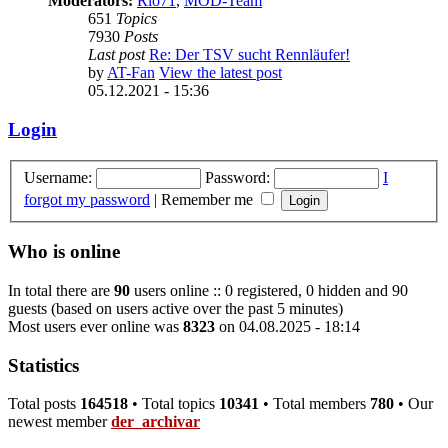
Moderators:
Rio71
,
MOD-Team
651
Topics
7930
Posts
Last post
Re: Der TSV sucht Rennläufer!
by
AT-Fan
View the latest post
05.12.2021 - 15:36
Login
Username:
Password:
I
forgot my password
|
Remember me
Who is online
In total there are
90
users online :: 0 registered, 0 hidden and 90
guests (based on users active over the past 5 minutes)
Most users ever online was
8323
on 04.08.2025 - 18:14
Statistics
Total posts
164518
• Total topics
10341
• Total members
780
• Our
newest member
der_archivar