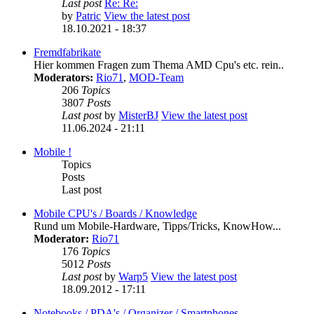
Last post
Re: Re:
by
Patric
View the latest post
18.10.2021 - 18:37
Fremdfabrikate
Hier kommen Fragen zum Thema AMD Cpu's etc. rein..
Moderators:
Rio71
,
MOD-Team
206
Topics
3807
Posts
Last post
by
MisterBJ
View the latest post
11.06.2024 - 21:11
Mobile !
Topics
Posts
Last post
Mobile CPU's / Boards / Knowledge
Rund um Mobile-Hardware, Tipps/Tricks, KnowHow...
Moderator:
Rio71
176
Topics
5012
Posts
Last post
by
Warp5
View the latest post
18.09.2012 - 17:11
Notebooks / PDA's / Organizer / Smartphones