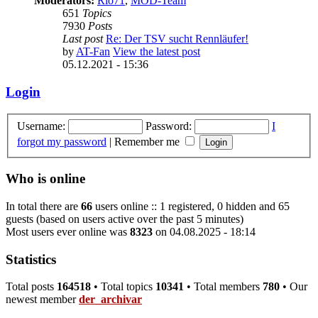
Moderators:
Rio71
,
MOD-Team
651
Topics
7930
Posts
Last post
Re: Der TSV sucht Rennläufer!
by
AT-Fan
View the latest post
05.12.2021 - 15:36
Login
Username:
Password:
I
forgot my password
|
Remember me
Who is online
In total there are
66
users online :: 1 registered, 0 hidden and 65
guests (based on users active over the past 5 minutes)
Most users ever online was
8323
on 04.08.2025 - 18:14
Statistics
Total posts
164518
• Total topics
10341
• Total members
780
• Our
newest member
der_archivar