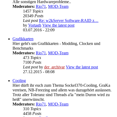
Alle sonstigen Hardwareprobleme..
Moderators:
Rio71
,
MOD-Team
1457
Topics
20349
Posts
Last post
Re: w2kServer Software-RAID z…
by
Vortagh
View the latest post
03.07.2016 - 22:09
Grafikkarten
Hier geht's um Grafikkarten - Modding, Clocken und
Benchmarks
Moderators:
Rio71
,
MOD-Team
473
Topics
7100
Posts
Last post
by
der_archivar
View the latest post
27.12.2015 - 08:08
Cooling
Hier dürft ihr euch zum Thema Sockel370-Cooling, GraKa
vereisen, NB-Freezing und allem was dazugehört auslassen.
Trotz aller Toleranz sind Threads a'la "mein Duron wird zu
heiß" unerwünscht.
Moderators:
Rio71
,
MOD-Team
310
Topics
4458
Posts