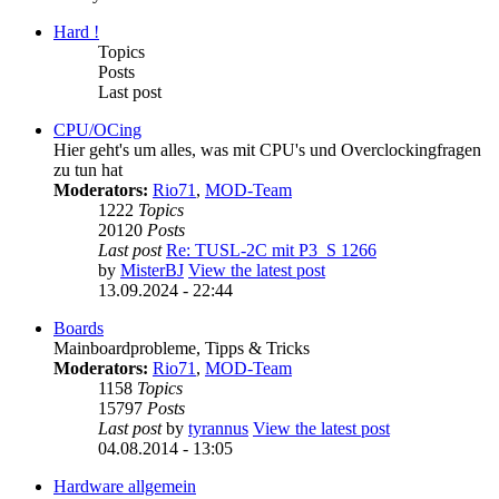
Hard !
Topics
Posts
Last post
CPU/OCing
Hier geht's um alles, was mit CPU's und Overclockingfragen
zu tun hat
Moderators:
Rio71
,
MOD-Team
1222
Topics
20120
Posts
Last post
Re: TUSL-2C mit P3_S 1266
by
MisterBJ
View the latest post
13.09.2024 - 22:44
Boards
Mainboardprobleme, Tipps & Tricks
Moderators:
Rio71
,
MOD-Team
1158
Topics
15797
Posts
Last post
by
tyrannus
View the latest post
04.08.2014 - 13:05
Hardware allgemein