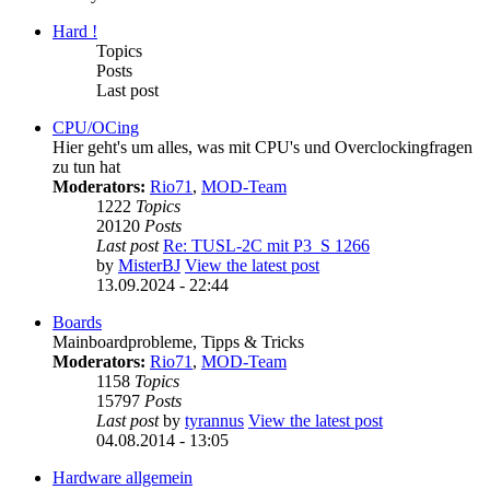
Hard !
Topics
Posts
Last post
CPU/OCing
Hier geht's um alles, was mit CPU's und Overclockingfragen
zu tun hat
Moderators:
Rio71
,
MOD-Team
1222
Topics
20120
Posts
Last post
Re: TUSL-2C mit P3_S 1266
by
MisterBJ
View the latest post
13.09.2024 - 22:44
Boards
Mainboardprobleme, Tipps & Tricks
Moderators:
Rio71
,
MOD-Team
1158
Topics
15797
Posts
Last post
by
tyrannus
View the latest post
04.08.2014 - 13:05
Hardware allgemein