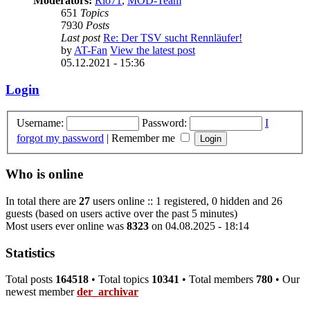
Moderators:
Rio71
,
MOD-Team
651
Topics
7930
Posts
Last post
Re: Der TSV sucht Rennläufer!
by
AT-Fan
View the latest post
05.12.2021 - 15:36
Login
Username:
Password:
I
forgot my password
|
Remember me
Who is online
In total there are
27
users online :: 1 registered, 0 hidden and 26
guests (based on users active over the past 5 minutes)
Most users ever online was
8323
on 04.08.2025 - 18:14
Statistics
Total posts
164518
• Total topics
10341
• Total members
780
• Our
newest member
der_archivar