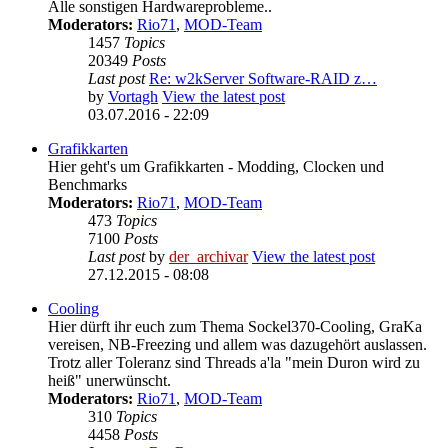
Alle sonstigen Hardwareprobleme..
Moderators:
Rio71
,
MOD-Team
1457
Topics
20349
Posts
Last post
Re: w2kServer Software-RAID z…
by
Vortagh
View the latest post
03.07.2016 - 22:09
Grafikkarten
Hier geht's um Grafikkarten - Modding, Clocken und
Benchmarks
Moderators:
Rio71
,
MOD-Team
473
Topics
7100
Posts
Last post
by
der_archivar
View the latest post
27.12.2015 - 08:08
Cooling
Hier dürft ihr euch zum Thema Sockel370-Cooling, GraKa
vereisen, NB-Freezing und allem was dazugehört auslassen.
Trotz aller Toleranz sind Threads a'la "mein Duron wird zu
heiß" unerwünscht.
Moderators:
Rio71
,
MOD-Team
310
Topics
4458
Posts