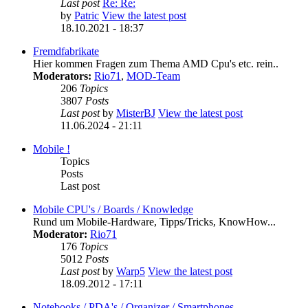
Last post
Re: Re:
by
Patric
View the latest post
18.10.2021 - 18:37
Fremdfabrikate
Hier kommen Fragen zum Thema AMD Cpu's etc. rein..
Moderators:
Rio71
,
MOD-Team
206
Topics
3807
Posts
Last post
by
MisterBJ
View the latest post
11.06.2024 - 21:11
Mobile !
Topics
Posts
Last post
Mobile CPU's / Boards / Knowledge
Rund um Mobile-Hardware, Tipps/Tricks, KnowHow...
Moderator:
Rio71
176
Topics
5012
Posts
Last post
by
Warp5
View the latest post
18.09.2012 - 17:11
Notebooks / PDA's / Organizer / Smartphones