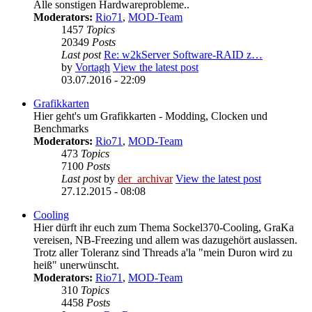
Alle sonstigen Hardwareprobleme..
Moderators:
Rio71
,
MOD-Team
1457
Topics
20349
Posts
Last post
Re: w2kServer Software-RAID z…
by
Vortagh
View the latest post
03.07.2016 - 22:09
Grafikkarten
Hier geht's um Grafikkarten - Modding, Clocken und
Benchmarks
Moderators:
Rio71
,
MOD-Team
473
Topics
7100
Posts
Last post
by
der_archivar
View the latest post
27.12.2015 - 08:08
Cooling
Hier dürft ihr euch zum Thema Sockel370-Cooling, GraKa
vereisen, NB-Freezing und allem was dazugehört auslassen.
Trotz aller Toleranz sind Threads a'la "mein Duron wird zu
heiß" unerwünscht.
Moderators:
Rio71
,
MOD-Team
310
Topics
4458
Posts