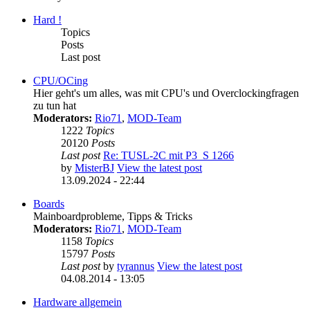
Hard !
Topics
Posts
Last post
CPU/OCing
Hier geht's um alles, was mit CPU's und Overclockingfragen
zu tun hat
Moderators:
Rio71
,
MOD-Team
1222
Topics
20120
Posts
Last post
Re: TUSL-2C mit P3_S 1266
by
MisterBJ
View the latest post
13.09.2024 - 22:44
Boards
Mainboardprobleme, Tipps & Tricks
Moderators:
Rio71
,
MOD-Team
1158
Topics
15797
Posts
Last post
by
tyrannus
View the latest post
04.08.2014 - 13:05
Hardware allgemein