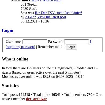
Moderators:
Rio71
,
MOD-Team
651
Topics
7930
Posts
Last post
Re: Der TSV sucht Rennläufer!
by
AT-Fan
View the latest post
05.12.2021 - 15:36
Login
Username:
Password:
I
forgot my password
|
Remember me
Who is online
In total there are
199
users online :: 1 registered, 0 hidden and 198
guests (based on users active over the past 5 minutes)
Most users ever online was
8323
on 04.08.2025 - 18:14
Statistics
Total posts
164518
• Total topics
10341
• Total members
780
• Our
newest member
der_archivar