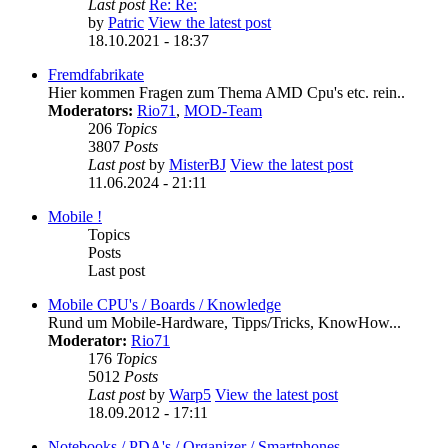
Last post
Re: Re:
by
Patric
View the latest post
18.10.2021 - 18:37
Fremdfabrikate
Hier kommen Fragen zum Thema AMD Cpu's etc. rein..
Moderators:
Rio71
,
MOD-Team
206
Topics
3807
Posts
Last post
by
MisterBJ
View the latest post
11.06.2024 - 21:11
Mobile !
Topics
Posts
Last post
Mobile CPU's / Boards / Knowledge
Rund um Mobile-Hardware, Tipps/Tricks, KnowHow...
Moderator:
Rio71
176
Topics
5012
Posts
Last post
by
Warp5
View the latest post
18.09.2012 - 17:11
Notebooks / PDA's / Organizer / Smartphones