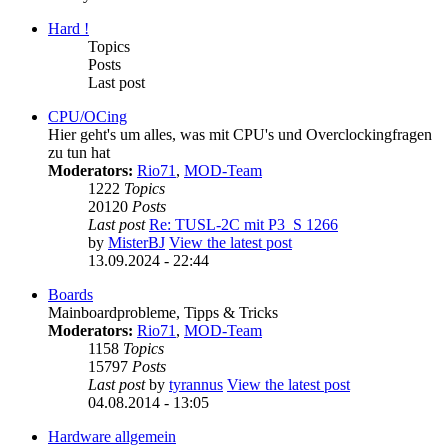
Hard !
Topics
Posts
Last post
CPU/OCing
Hier geht's um alles, was mit CPU's und Overclockingfragen
zu tun hat
Moderators:
Rio71
,
MOD-Team
1222
Topics
20120
Posts
Last post
Re: TUSL-2C mit P3_S 1266
by
MisterBJ
View the latest post
13.09.2024 - 22:44
Boards
Mainboardprobleme, Tipps & Tricks
Moderators:
Rio71
,
MOD-Team
1158
Topics
15797
Posts
Last post
by
tyrannus
View the latest post
04.08.2014 - 13:05
Hardware allgemein