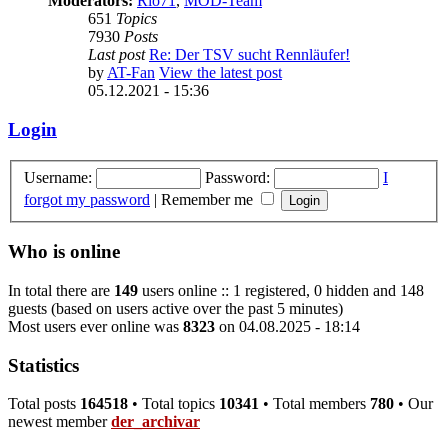
Moderators:
Rio71
,
MOD-Team
651
Topics
7930
Posts
Last post
Re: Der TSV sucht Rennläufer!
by
AT-Fan
View the latest post
05.12.2021 - 15:36
Login
Username:
Password:
I
forgot my password
|
Remember me
Who is online
In total there are
149
users online :: 1 registered, 0 hidden and 148
guests (based on users active over the past 5 minutes)
Most users ever online was
8323
on 04.08.2025 - 18:14
Statistics
Total posts
164518
• Total topics
10341
• Total members
780
• Our
newest member
der_archivar