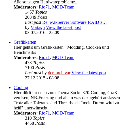
Alle sonstigen Hardwareprobleme..
Moderators:
Rio71
,
MOD-Team
1457
Topics
20349
Posts
Last post
Re: w2kServer Software-RAID z…
by
Vortagh
View the latest post
03.07.2016 - 22:09
Grafikkarten
Hier geht's um Grafikkarten - Modding, Clocken und
Benchmarks
Moderators:
Rio71
,
MOD-Team
473
Topics
7100
Posts
Last post
by
der_archivar
View the latest post
27.12.2015 - 08:08
Cooling
Hier dürft ihr euch zum Thema Sockel370-Cooling, GraKa
vereisen, NB-Freezing und allem was dazugehört auslassen.
Trotz aller Toleranz sind Threads a'la "mein Duron wird zu
heiß" unerwünscht.
Moderators:
Rio71
,
MOD-Team
310
Topics
4458
Posts