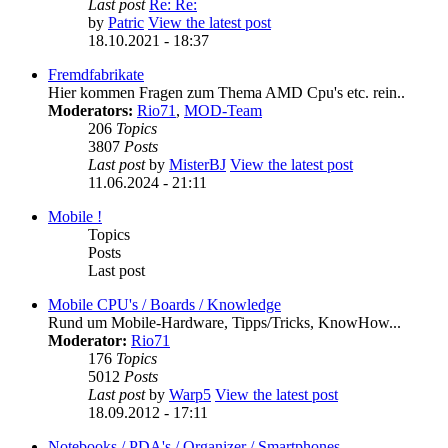
Last post
Re: Re:
by
Patric
View the latest post
18.10.2021 - 18:37
Fremdfabrikate
Hier kommen Fragen zum Thema AMD Cpu's etc. rein..
Moderators:
Rio71
,
MOD-Team
206
Topics
3807
Posts
Last post
by
MisterBJ
View the latest post
11.06.2024 - 21:11
Mobile !
Topics
Posts
Last post
Mobile CPU's / Boards / Knowledge
Rund um Mobile-Hardware, Tipps/Tricks, KnowHow...
Moderator:
Rio71
176
Topics
5012
Posts
Last post
by
Warp5
View the latest post
18.09.2012 - 17:11
Notebooks / PDA's / Organizer / Smartphones