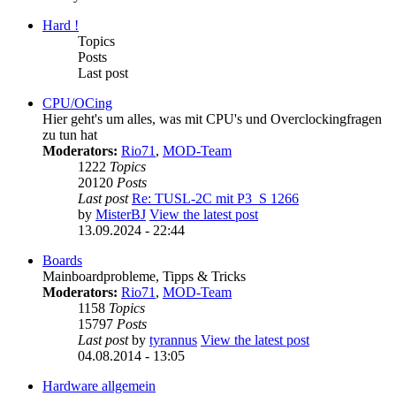
Hard !
Topics
Posts
Last post
CPU/OCing
Hier geht's um alles, was mit CPU's und Overclockingfragen
zu tun hat
Moderators:
Rio71
,
MOD-Team
1222
Topics
20120
Posts
Last post
Re: TUSL-2C mit P3_S 1266
by
MisterBJ
View the latest post
13.09.2024 - 22:44
Boards
Mainboardprobleme, Tipps & Tricks
Moderators:
Rio71
,
MOD-Team
1158
Topics
15797
Posts
Last post
by
tyrannus
View the latest post
04.08.2014 - 13:05
Hardware allgemein