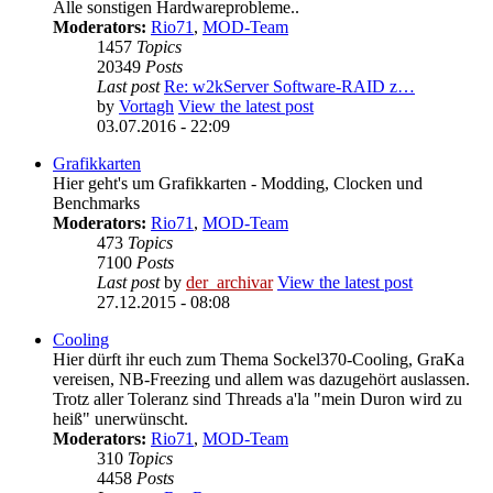
Alle sonstigen Hardwareprobleme..
Moderators:
Rio71
,
MOD-Team
1457
Topics
20349
Posts
Last post
Re: w2kServer Software-RAID z…
by
Vortagh
View the latest post
03.07.2016 - 22:09
Grafikkarten
Hier geht's um Grafikkarten - Modding, Clocken und
Benchmarks
Moderators:
Rio71
,
MOD-Team
473
Topics
7100
Posts
Last post
by
der_archivar
View the latest post
27.12.2015 - 08:08
Cooling
Hier dürft ihr euch zum Thema Sockel370-Cooling, GraKa
vereisen, NB-Freezing und allem was dazugehört auslassen.
Trotz aller Toleranz sind Threads a'la "mein Duron wird zu
heiß" unerwünscht.
Moderators:
Rio71
,
MOD-Team
310
Topics
4458
Posts