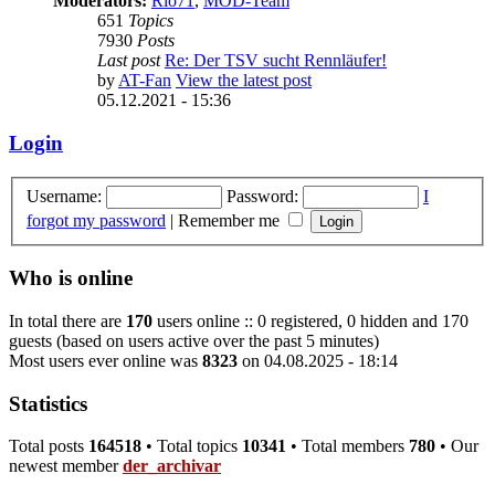
Moderators:
Rio71
,
MOD-Team
651
Topics
7930
Posts
Last post
Re: Der TSV sucht Rennläufer!
by
AT-Fan
View the latest post
05.12.2021 - 15:36
Login
Username:
Password:
I
forgot my password
|
Remember me
Who is online
In total there are
170
users online :: 0 registered, 0 hidden and 170
guests (based on users active over the past 5 minutes)
Most users ever online was
8323
on 04.08.2025 - 18:14
Statistics
Total posts
164518
• Total topics
10341
• Total members
780
• Our
newest member
der_archivar