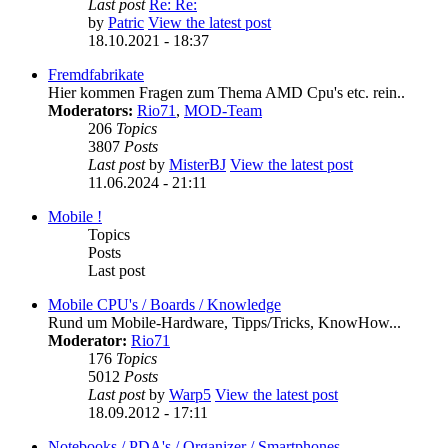
Last post
Re: Re:
by
Patric
View the latest post
18.10.2021 - 18:37
Fremdfabrikate
Hier kommen Fragen zum Thema AMD Cpu's etc. rein..
Moderators:
Rio71
,
MOD-Team
206
Topics
3807
Posts
Last post
by
MisterBJ
View the latest post
11.06.2024 - 21:11
Mobile !
Topics
Posts
Last post
Mobile CPU's / Boards / Knowledge
Rund um Mobile-Hardware, Tipps/Tricks, KnowHow...
Moderator:
Rio71
176
Topics
5012
Posts
Last post
by
Warp5
View the latest post
18.09.2012 - 17:11
Notebooks / PDA's / Organizer / Smartphones