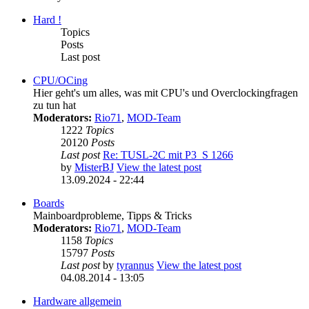
Hard !
Topics
Posts
Last post
CPU/OCing
Hier geht's um alles, was mit CPU's und Overclockingfragen
zu tun hat
Moderators:
Rio71
,
MOD-Team
1222
Topics
20120
Posts
Last post
Re: TUSL-2C mit P3_S 1266
by
MisterBJ
View the latest post
13.09.2024 - 22:44
Boards
Mainboardprobleme, Tipps & Tricks
Moderators:
Rio71
,
MOD-Team
1158
Topics
15797
Posts
Last post
by
tyrannus
View the latest post
04.08.2014 - 13:05
Hardware allgemein