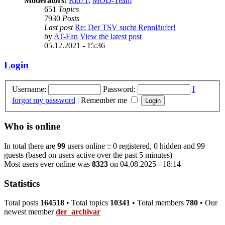
Moderators:
Rio71
,
MOD-Team
651
Topics
7930
Posts
Last post
Re: Der TSV sucht Rennläufer!
by
AT-Fan
View the latest post
05.12.2021 - 15:36
Login
Username:
Password:
I
forgot my password
|
Remember me
Who is online
In total there are
99
users online :: 0 registered, 0 hidden and 99
guests (based on users active over the past 5 minutes)
Most users ever online was
8323
on 04.08.2025 - 18:14
Statistics
Total posts
164518
• Total topics
10341
• Total members
780
• Our
newest member
der_archivar