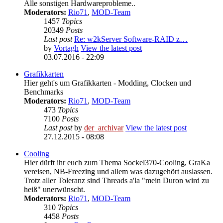
Alle sonstigen Hardwareprobleme..
Moderators:
Rio71
,
MOD-Team
1457
Topics
20349
Posts
Last post
Re: w2kServer Software-RAID z…
by
Vortagh
View the latest post
03.07.2016 - 22:09
Grafikkarten
Hier geht's um Grafikkarten - Modding, Clocken und
Benchmarks
Moderators:
Rio71
,
MOD-Team
473
Topics
7100
Posts
Last post
by
der_archivar
View the latest post
27.12.2015 - 08:08
Cooling
Hier dürft ihr euch zum Thema Sockel370-Cooling, GraKa
vereisen, NB-Freezing und allem was dazugehört auslassen.
Trotz aller Toleranz sind Threads a'la "mein Duron wird zu
heiß" unerwünscht.
Moderators:
Rio71
,
MOD-Team
310
Topics
4458
Posts