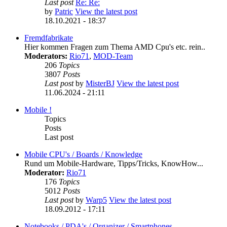
Last post
Re: Re:
by
Patric
View the latest post
18.10.2021 - 18:37
Fremdfabrikate
Hier kommen Fragen zum Thema AMD Cpu's etc. rein..
Moderators:
Rio71
,
MOD-Team
206
Topics
3807
Posts
Last post
by
MisterBJ
View the latest post
11.06.2024 - 21:11
Mobile !
Topics
Posts
Last post
Mobile CPU's / Boards / Knowledge
Rund um Mobile-Hardware, Tipps/Tricks, KnowHow...
Moderator:
Rio71
176
Topics
5012
Posts
Last post
by
Warp5
View the latest post
18.09.2012 - 17:11
Notebooks / PDA's / Organizer / Smartphones