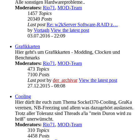
Alle sonstigen Hardwareprobleme..
Moderators:
Rio71
,
MOD-Team
1457
Topics
20349
Posts
Last post
Re: w2kServer Software-RAID z…
by
Vortagh
View the latest post
03.07.2016 - 22:09
Grafikkarten
Hier geht's um Grafikkarten - Modding, Clocken und
Benchmarks
Moderators:
Rio71
,
MOD-Team
473
Topics
7100
Posts
Last post
by
der_archivar
View the latest post
27.12.2015 - 08:08
Cooling
Hier dürft ihr euch zum Thema Sockel370-Cooling, GraKa
vereisen, NB-Freezing und allem was dazugehört auslassen.
Trotz aller Toleranz sind Threads a'la "mein Duron wird zu
heiß" unerwünscht.
Moderators:
Rio71
,
MOD-Team
310
Topics
4458
Posts