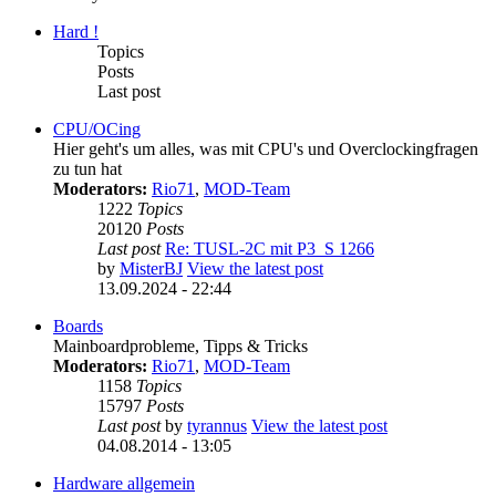
Hard !
Topics
Posts
Last post
CPU/OCing
Hier geht's um alles, was mit CPU's und Overclockingfragen
zu tun hat
Moderators:
Rio71
,
MOD-Team
1222
Topics
20120
Posts
Last post
Re: TUSL-2C mit P3_S 1266
by
MisterBJ
View the latest post
13.09.2024 - 22:44
Boards
Mainboardprobleme, Tipps & Tricks
Moderators:
Rio71
,
MOD-Team
1158
Topics
15797
Posts
Last post
by
tyrannus
View the latest post
04.08.2014 - 13:05
Hardware allgemein