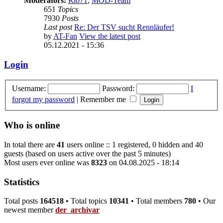
Moderators:
Rio71
,
MOD-Team
651
Topics
7930
Posts
Last post
Re: Der TSV sucht Rennläufer!
by
AT-Fan
View the latest post
05.12.2021 - 15:36
Login
Username:
Password:
I
forgot my password
|
Remember me
Who is online
In total there are
41
users online :: 1 registered, 0 hidden and 40
guests (based on users active over the past 5 minutes)
Most users ever online was
8323
on 04.08.2025 - 18:14
Statistics
Total posts
164518
• Total topics
10341
• Total members
780
• Our
newest member
der_archivar