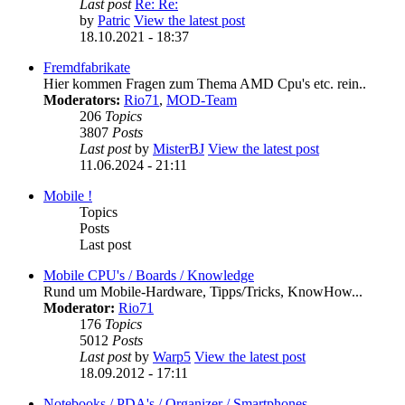
Last post
Re: Re:
by
Patric
View the latest post
18.10.2021 - 18:37
Fremdfabrikate
Hier kommen Fragen zum Thema AMD Cpu's etc. rein..
Moderators:
Rio71
,
MOD-Team
206
Topics
3807
Posts
Last post
by
MisterBJ
View the latest post
11.06.2024 - 21:11
Mobile !
Topics
Posts
Last post
Mobile CPU's / Boards / Knowledge
Rund um Mobile-Hardware, Tipps/Tricks, KnowHow...
Moderator:
Rio71
176
Topics
5012
Posts
Last post
by
Warp5
View the latest post
18.09.2012 - 17:11
Notebooks / PDA's / Organizer / Smartphones