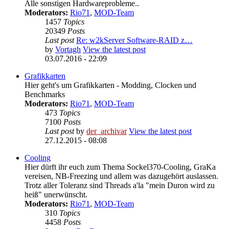
Alle sonstigen Hardwareprobleme..
Moderators:
Rio71
,
MOD-Team
1457
Topics
20349
Posts
Last post
Re: w2kServer Software-RAID z…
by
Vortagh
View the latest post
03.07.2016 - 22:09
Grafikkarten
Hier geht's um Grafikkarten - Modding, Clocken und
Benchmarks
Moderators:
Rio71
,
MOD-Team
473
Topics
7100
Posts
Last post
by
der_archivar
View the latest post
27.12.2015 - 08:08
Cooling
Hier dürft ihr euch zum Thema Sockel370-Cooling, GraKa
vereisen, NB-Freezing und allem was dazugehört auslassen.
Trotz aller Toleranz sind Threads a'la "mein Duron wird zu
heiß" unerwünscht.
Moderators:
Rio71
,
MOD-Team
310
Topics
4458
Posts