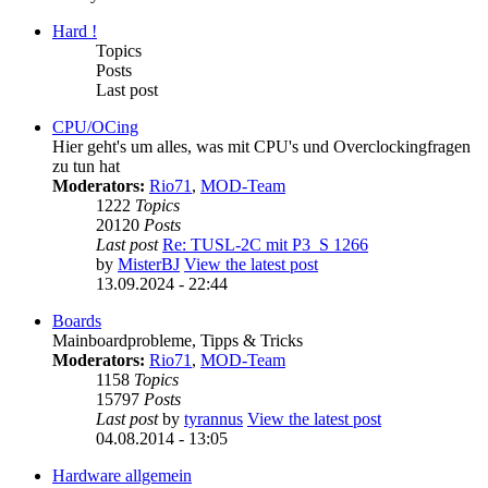
Hard !
Topics
Posts
Last post
CPU/OCing
Hier geht's um alles, was mit CPU's und Overclockingfragen
zu tun hat
Moderators:
Rio71
,
MOD-Team
1222
Topics
20120
Posts
Last post
Re: TUSL-2C mit P3_S 1266
by
MisterBJ
View the latest post
13.09.2024 - 22:44
Boards
Mainboardprobleme, Tipps & Tricks
Moderators:
Rio71
,
MOD-Team
1158
Topics
15797
Posts
Last post
by
tyrannus
View the latest post
04.08.2014 - 13:05
Hardware allgemein