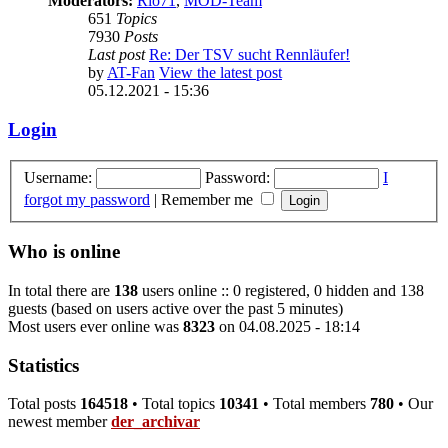
Moderators:
Rio71
,
MOD-Team
651
Topics
7930
Posts
Last post
Re: Der TSV sucht Rennläufer!
by
AT-Fan
View the latest post
05.12.2021 - 15:36
Login
Username:
Password:
I
forgot my password
|
Remember me
Who is online
In total there are
138
users online :: 0 registered, 0 hidden and 138
guests (based on users active over the past 5 minutes)
Most users ever online was
8323
on 04.08.2025 - 18:14
Statistics
Total posts
164518
• Total topics
10341
• Total members
780
• Our
newest member
der_archivar